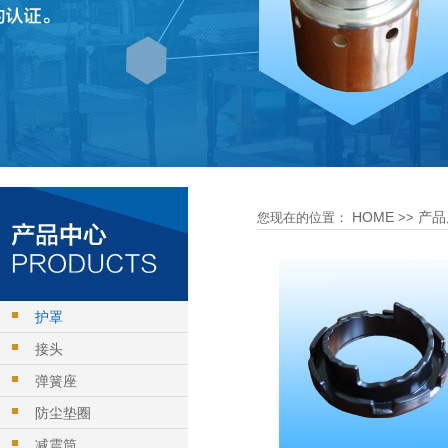
HOME
产品
您现在的位置：
>>
护罩
接头
弹簧座
防尘垫圈
减震筒